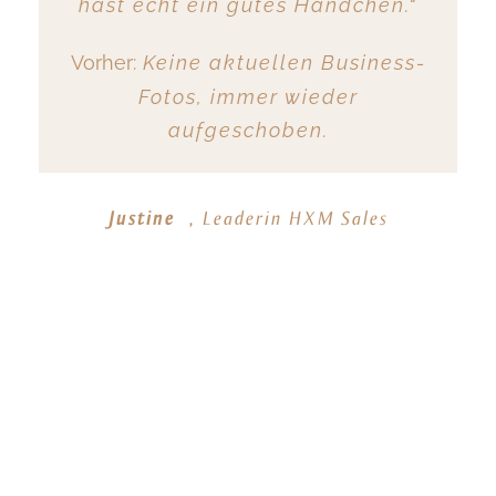
hast echt ein gutes Händchen.“
sich fotografieren zu lassen,
Website, die nicht zu ihrer
Vorher:
Keine aktuellen Business-
trotz jahrelanger Arbeit im
Positionierung passten.
Fotos, immer wieder
Styling-Bereich.
aufgeschoben.
Regina Seelos
Seelos Sprachdienste
Diana Isaak
Visagistin, Color & Style Coach
Justine
,
Leaderin HXM Sales