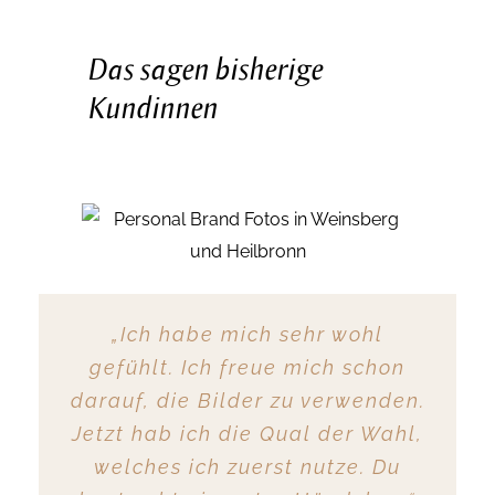
Das sagen bisherige
Kundinnen
„Nicole schafft eine super nette,
„Ich habe Gänsehaut, die Fotos
„Ich habe mich sehr wohl
entspannte Atmosphäre und das
sind der Hammer!!! Ich bin so
gefühlt. Ich freue mich schon
sieht man den Fotos an. So viele
darauf, die Bilder zu verwenden.
gerührt und soooo begeistert
wunderschöne Bilder für
Jetzt hab ich die Qual der Wahl,
und dankbar.“
Website & Social Media.“
welches ich zuerst nutze. Du
Vorher:
Hatte selbst Hemmungen,
Vorher:
DIY Fotos auf der